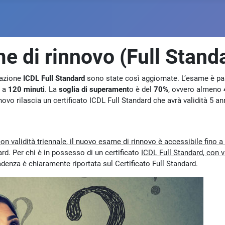
e di rinnovo (Full Stand
icazione
ICDL Full Standard
sono state così aggiornate. L’esame è p
0 a
120 minuti
. La
soglia di superament
o è del
70%
, ovvero almeno
novo rilascia un certificato ICDL Full Standard che avrà validità 5 an
n validità triennale, il nuovo esame di rinnovo è accessibile fino a 
rd. Per chi è in possesso di un certificato
ICDL Full Standard, con v
adenza è chiaramente riportata sul Certificato Full Standard.