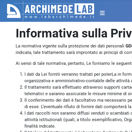
Informativa sulla Pri
La normativa vigente sulla protezione dei dati personali
GD
indicata, tale trattamento sarà improntato ai principi di corret
Ai sensi di tale normativa, pertanto, Le forniamo le seguen
I dati da Lei forniti verranno trattati per poterLa in fo
organizzativa e amministrativo-contabile delle attività a
Il trattamento sarà effettuato attraverso supporti carta
telematici e saranno assicurate le misure minime di sic
Il conferimento dei dati è facoltativo ma necessario p
di esse. L’eventuale rifiuto di fornire dati comporterà
I dati raccolti non saranno diffusi venduti o scambiati 
attività istituzionali (quali, a titolo esemplificativo, 
finalità indicate.