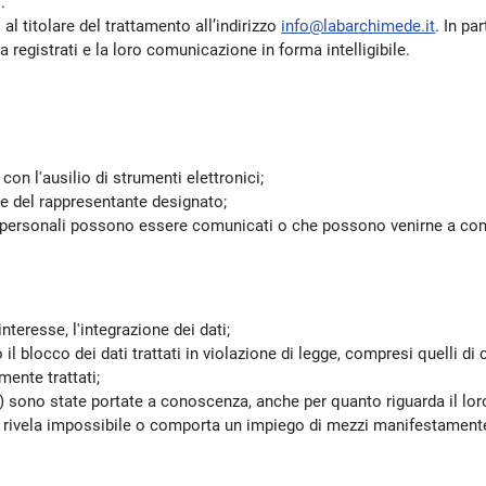
.
i al titolare del trattamento all’indirizzo
info@labarchimede.it
. In pa
 registrati e la loro comunicazione in forma intelligibile.
con l'ausilio di strumenti elettronici;
li e del rappresentante designato;
dati personali possono essere comunicati o che possono venirne a co
nteresse, l'integrazione dei dati;
l blocco dei dati trattati in violazione di legge, compresi quelli di
mente trattati;
e b) sono state portate a conoscenza, anche per quanto riguarda il lor
i rivela impossibile o comporta un impiego di mezzi manifestamente 