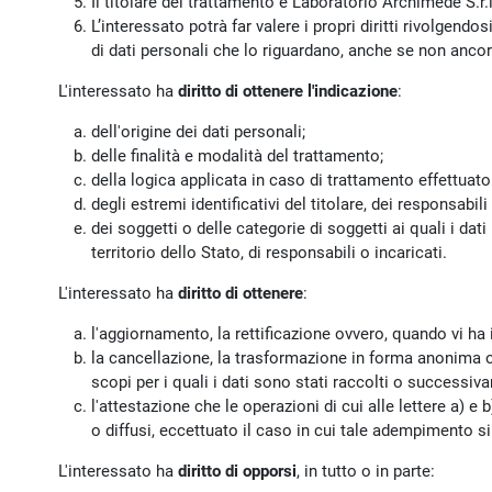
Il titolare del trattamento è Laboratorio Archimede S.r.l
L’interessato potrà far valere i propri diritti rivolgendos
di dati personali che lo riguardano, anche se non ancora
L'interessato ha
diritto di ottenere l'indicazione
:
dell'origine dei dati personali;
delle finalità e modalità del trattamento;
della logica applicata in caso di trattamento effettuato 
degli estremi identificativi del titolare, dei responsabi
dei soggetti o delle categorie di soggetti ai quali i 
territorio dello Stato, di responsabili o incaricati.
L'interessato ha
diritto di ottenere
:
l'aggiornamento, la rettificazione ovvero, quando vi ha i
la cancellazione, la trasformazione in forma anonima o i
scopi per i quali i dati sono stati raccolti o successiva
l'attestazione che le operazioni di cui alle lettere a) 
o diffusi, eccettuato il caso in cui tale adempimento s
L'interessato ha
diritto di opporsi
, in tutto o in parte: