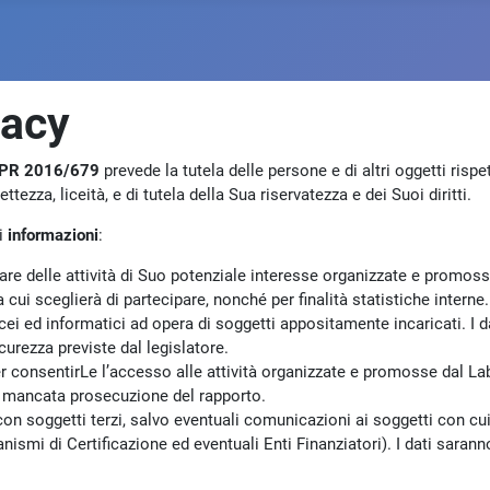
vacy
PR 2016/679
prevede la tutela delle persone e di altri oggetti risp
tezza, liceità, e di tutela della Sua riservatezza e dei Suoi diritti.
ti
informazioni
:
rmare delle attività di Suo potenziale interesse organizzate e promoss
 cui sceglierà di partecipare, nonché per finalità statistiche interne.
cei ed informatici ad opera di soggetti appositamente incaricati. I d
urezza previste dal legislatore.
er consentirLe l’accesso alle attività organizzate e promosse dal La
 la mancata prosecuzione del rapporto.
con soggetti terzi, salvo eventuali comunicazioni ai soggetti con cui
Organismi di Certificazione ed eventuali Enti Finanziatori). I dati sar